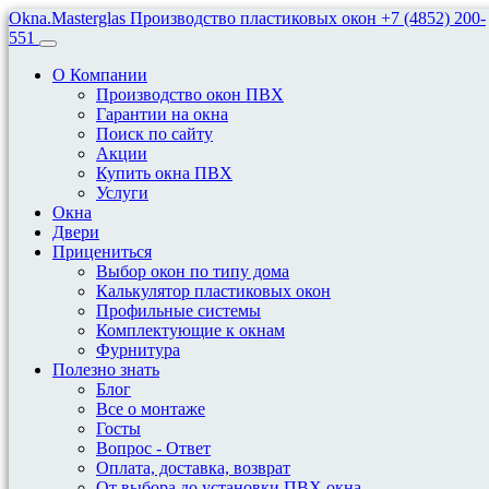
Okna.Masterglas
Производство пластиковых окон
+7 (4852) 200-
551
О Компании
Производство окон ПВХ
Гарантии на окна
Поиск по сайту
Акции
Пластиковые Окна
Купить окна ПВХ
Услуги
Окна
Продажа Производство Изготовление
Двери
пластиковых окон в Ярославле
Прицениться
Выбор окон по типу дома
Калькулятор пластиковых окон
Профильные системы
Комплектующие к окнам
В дом
Фурнитура
Полезно знать
Блог
Все о монтаже
В квартиру
Госты
Вопрос - Ответ
Оплата, доставка, возврат
От выбора до установки ПВХ окна