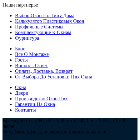
Наши партнеры:
ООО "Мастергласс"
Выбор Окон По Типу Дома
Калькулятор Пластиковых Окон
Профильные Системы
Комплектующие К Окнам
Фурнитура
Блог
Все О Монтаже
Госты
Вопрос - Ответ
Оплата, Доставка, Возврат
От Выбора До Установки Пвх Окна
Окна
Двери
Производство Окон Пвх
Гарантии На Окна
Контакты
Время работы: ПН-ПТ: с 9:00 до 17:00, СБ: с 9:00 до 15:00
часов.
Okna.Masterglas
Производство пластиковых окон