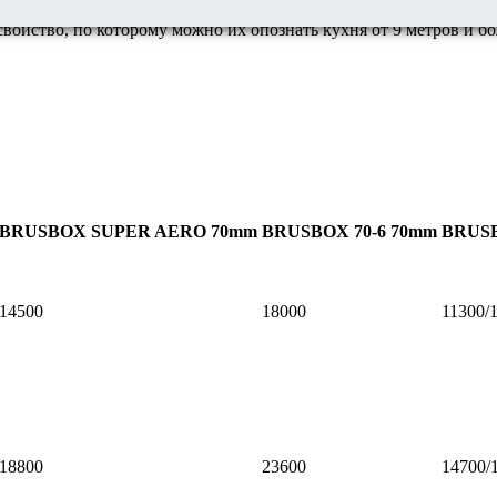
свойство, по которому можно их опознать кухня от 9 метров и 
BRUSBOX SUPER AERO 70mm
BRUSBOX 70-6 70mm
BRUSB
14500
18000
11300/
18800
23600
14700/