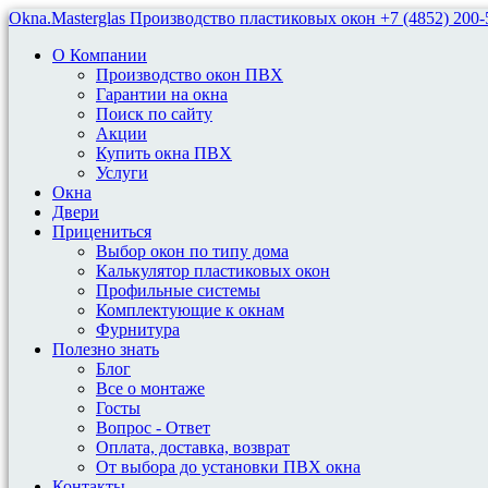
Okna.Masterglas
Производство пластиковых окон
+7 (4852) 200-
О Компании
Производство окон ПВХ
Гарантии на окна
Поиск по сайту
Акции
Купить окна ПВХ
Пластиковые Окна Для Домов
Услуги
Окна
Двери
Установка пластиковых окон для домов
Прицениться
Выбор окон по типу дома
121 серия (другие названия – «новая панель») – это панельные 
Калькулятор пластиковых окон
Отличительными чертами домов этой серии являются высокие по
Профильные системы
Комплектующие к окнам
Особенностями оконных проемов являются широкие откосы (25 
Фурнитура
следующий:
Полезно знать
Блог
у двустворчатых – 1410Х1450 мм;
Все о монтаже
у трехстворчатых – 1410х1700 мм;
Госты
у балконного блока – 2140х1180 мм (ширина окна – 500 м
Вопрос - Ответ
Оплата, доставка, возврат
Предлагаем установить в панельном доме 121 серии пластиков
От выбора до установки ПВХ окна
трехстворчатые, балконный блок (комбинированный или отдельн
Контакты