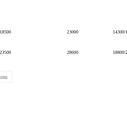
18500
23000
14300/
23500
28600
18800/
дома