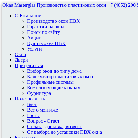
Okna.Masterglas
Производство пластиковых окон
+7 (4852) 200-
О Компании
Производство окон ПВХ
Гарантии на окна
Поиск по сайту
Акции
Купить окна ПВХ
Пластиковые Окна Для
Услуги
Окна
Домов 1-135 (Хрущевка)
Двери
Прицениться
Выбор окон по типу дома
Цены на пластиковые окна в
Калькулятор пластиковых окон
хрущевку
Профильные системы
Комплектующие к окнам
Фурнитура
Серия 1-335 – одна из самых распространенных вариаций
Полезно знать
хрущевок. Строились в 1956-1968 годах. В большинстве
Блог
случаев дома 5-этажные, но есть версии и с 2, 3, 4, 9 этажами.
Все о монтаже
Госты
У хрущевских многоэтажек серии 1-335 окна примерно на 10
Вопрос - Ответ
см шире, чем у аналогичных домов того времени. При замене
Оплата, доставка, возврат
окон в таких домах на пластиковые используются оконные
От выбора до установки ПВХ окна
блоки следующих размеров:
Контакты